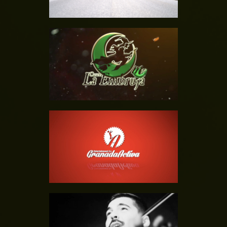
AFTERMOVIE –
MEZQUITA 14
SUPER ACUATIC
SLIDER
PROMO – RUBÉN