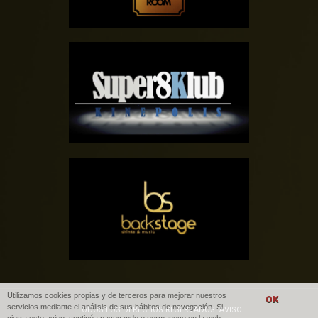
SUPER8KLUB
DISCOTECA –
BACKSTAGE
Utilizamos cookies propias y de terceros para mejorar nuestros
servicios mediante el análisis de sus hábitos de navegación. Si
TODOS LOS DERECHOS RESERVADOS. AVISO